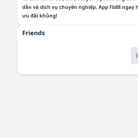
dẫn và dịch vụ chuyên nghiệp.
App Fb88
ngay h
ưu đãi khủng!
Friends